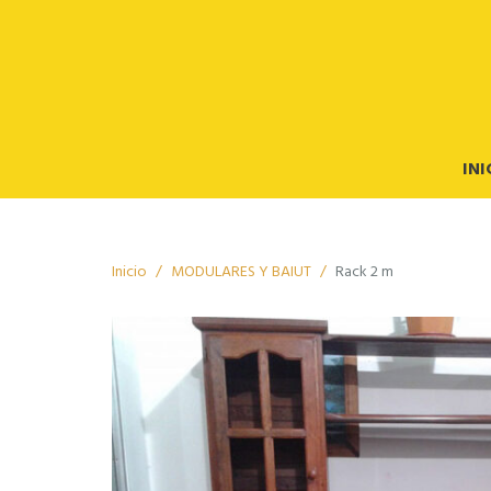
INI
Inicio
MODULARES Y BAIUT
Rack 2 m