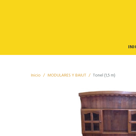
INI
Inicio
MODULARES Y BAIUT
Tonel (1,5 m)