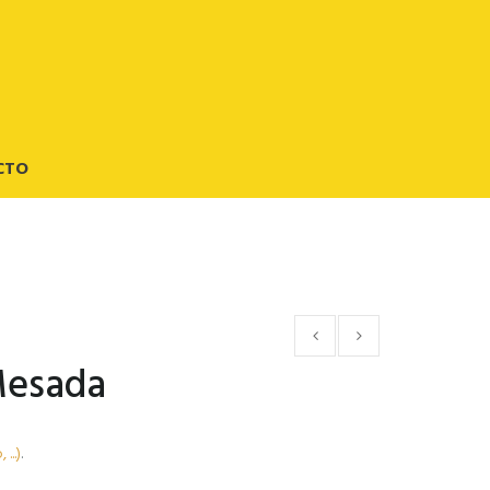
CTO
Mesada
...)
.