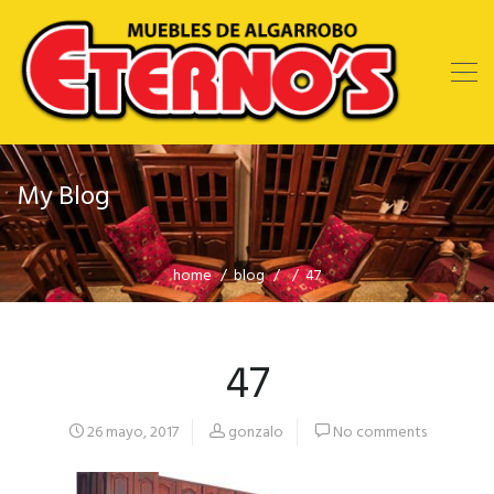
My Blog
home
blog
47
47
26 mayo, 2017
gonzalo
No comments