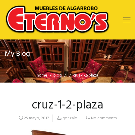
My Blog
home
blog
cruz-1-2-plaza
cruz-1-2-plaza
25 mayo, 2017
gonzalo
No comments