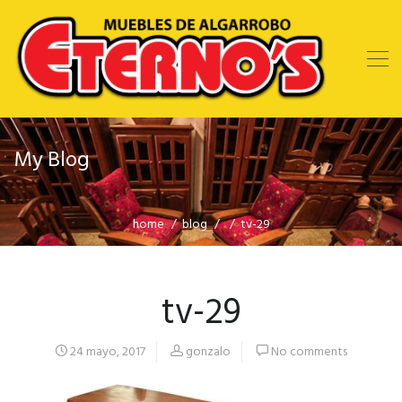
My Blog
home
blog
tv-29
tv-29
24 mayo, 2017
gonzalo
No comments