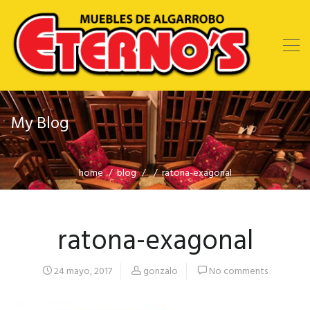
My Blog
home
blog
ratona-exagonal
ratona-exagonal
24 mayo, 2017
gonzalo
No comments